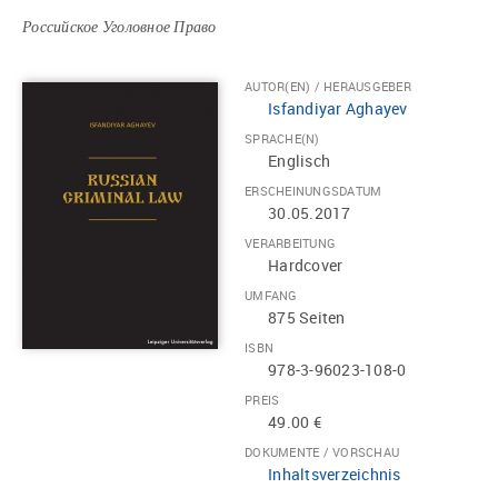
Российское Уголовное Право
AUTOR(EN) / HERAUSGEBER
Isfandiyar Aghayev
SPRACHE(N)
Englisch
ERSCHEINUNGSDATUM
30.05.2017
VERARBEITUNG
Hardcover
UMFANG
875 Seiten
ISBN
978-3-96023-108-0
PREIS
49.00 €
DOKUMENTE / VORSCHAU
Inhaltsverzeichnis