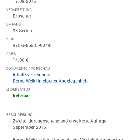
17.09.2015
VERARBEITUNG
Broschur
UMFANG
93 Seiten
ISBN
978-3-86583-984-8
PREIS
14.00 €
DOKUMENTE / VORSCHAU
Inhaltsverzeichnis
Bernd Weikl in eigener Angelegenheit
LIEFERSTATUS
lieferbar
BESCHREIBUNG
Zweite, durchgesehene und erweiterte Auflage
September 2016
Bernd Weikl zählte länger als ein Vierteljahrhundert zu