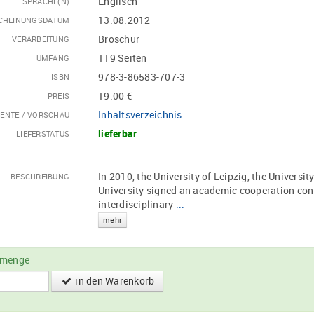
Englisch
SPRACHE(N)
13.08.2012
CHEINUNGSDATUM
Broschur
VERARBEITUNG
119 Seiten
UMFANG
978-3-86583-707-3
ISBN
19.00 €
PREIS
Inhaltsverzeichnis
ENTE / VORSCHAU
lieferbar
LIEFERSTATUS
In 2010, the University of Leipzig, the Universi
BESCHREIBUNG
University signed an academic cooperation contr
interdisciplinary
...
mehr
lmenge
in den Warenkorb