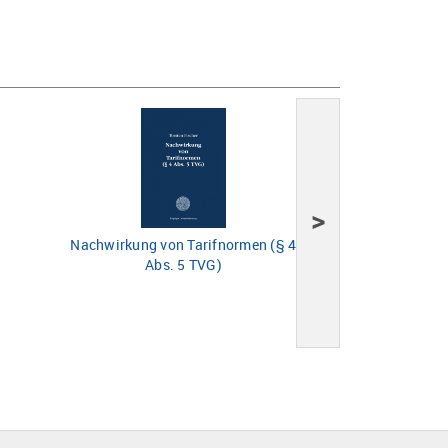
>
Nachwirkung von Tarifnormen (§ 4
Ausgewählte G
Abs. 5 TVG)
erzgebirgischen 
besonderer Würdi
Ender